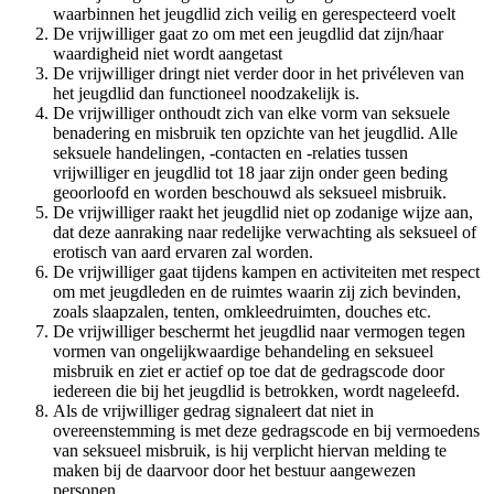
waarbinnen het jeugdlid zich veilig en gerespecteerd voelt
De vrijwilliger gaat zo om met een jeugdlid dat zijn/haar
waardigheid niet wordt aangetast
De vrijwilliger dringt niet verder door in het privéleven van
het jeugdlid dan functioneel noodzakelijk is.
De vrijwilliger onthoudt zich van elke vorm van seksuele
benadering en misbruik ten opzichte van het jeugdlid. Alle
seksuele handelingen, -contacten en -relaties tussen
vrijwilliger en jeugdlid tot 18 jaar zijn onder geen beding
geoorloofd en worden beschouwd als seksueel misbruik.
De vrijwilliger raakt het jeugdlid niet op zodanige wijze aan,
dat deze aanraking naar redelijke verwachting als seksueel of
erotisch van aard ervaren zal worden.
De vrijwilliger gaat tijdens kampen en activiteiten met respect
om met jeugdleden en de ruimtes waarin zij zich bevinden,
zoals slaapzalen, tenten, omkleedruimten, douches etc.
De vrijwilliger beschermt het jeugdlid naar vermogen tegen
vormen van ongelijkwaardige behandeling en seksueel
misbruik en ziet er actief op toe dat de gedragscode door
iedereen die bij het jeugdlid is betrokken, wordt nageleefd.
Als de vrijwilliger gedrag signaleert dat niet in
overeenstemming is met deze gedragscode en bij vermoedens
van seksueel misbruik, is hij verplicht hiervan melding te
maken bij de daarvoor door het bestuur aangewezen
personen.